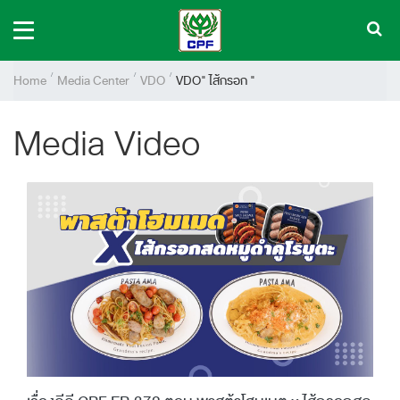
Home
Media Center
VDO
VDO" ไส้กรอก "
Media Video