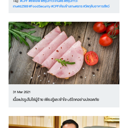
Tag:
#CPF
#ซีพีเอฟ
#สรุปภาวะเกษตร
#สรุปภาวะ
เกษตร2569
#FoodSecurity
#CPFเคียงข้างเกษตรกร
#วัตถุดิบอาหารสัตว์
31 Mar 2021
เนื้อแปรรูปไม่ใช่ผู้ร้าย เพียงรู้และเข้าใจ บริโภคอย่างปลอดภัย