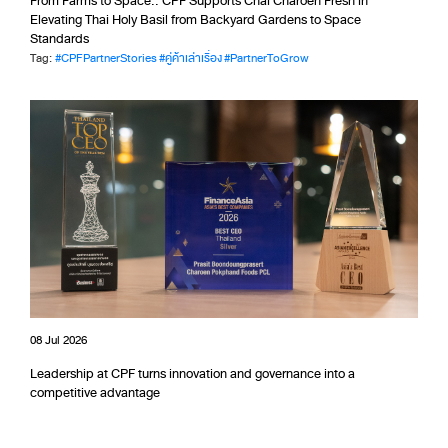
From Farms to Space.. CPF Supports Chai Charoen Fresh in
Elevating Thai Holy Basil from Backyard Gardens to Space
Standards
Tag:
#CPFPartnerStories
#คู่ค้าเล่าเรื่อง
#PartnerToGrow
08 Jul 2026
Leadership at CPF turns innovation and governance into a
competitive advantage