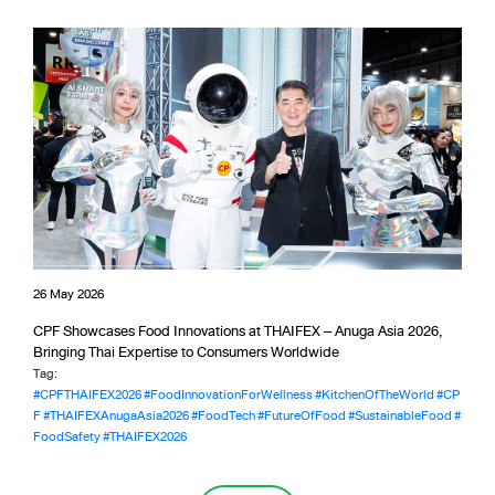
26 May 2026
CPF Showcases Food Innovations at THAIFEX – Anuga Asia 2026,
Bringing Thai Expertise to Consumers Worldwide
Tag:
#CPFTHAIFEX2026
#FoodInnovationForWellness
#KitchenOfTheWorld
#CP
F
#THAIFEXAnugaAsia2026
#FoodTech
#FutureOfFood
#SustainableFood
#
FoodSafety
#THAIFEX2026