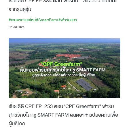
เรื่องดีดี CPF EP.384 ตอน ฟาร์มนี้…ส่งต่อความมั่นคง
จากรุ่นสู่รุ่น
#เกษตรกรยุคใหม่
#SmartFarm
#ฟาร์มสุกร
22 Jul 2026
เรื่องดีดี CPF EP. 253 ตอน"CPF Greenfarm" ฟาร์ม
สุกรรักษ์โลกชู SMART FARM ผลิตอาหารปลอดภัยเพื่อ
ผู้บริโภค