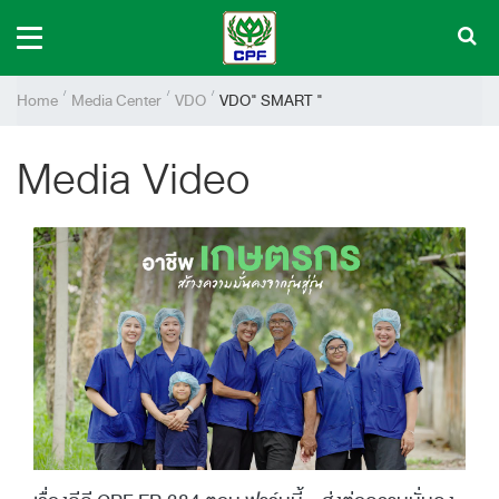
Home
Media Center
VDO
VDO" SMART "
Media Video