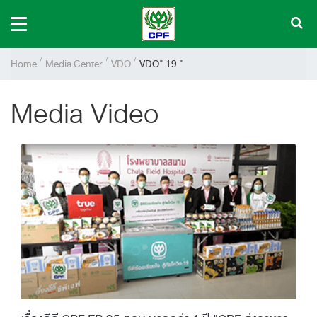
Home
Media Center
VDO
VDO" 19 "
Media Video