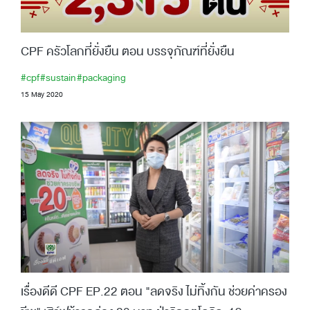
CPF ครัวโลกที่ยั่งยืน ตอน บรรจุภัณฑ์ที่ยั่งยืน
#cpf
#sustain
#packaging
15 May 2020
เรื่องดีดี CPF EP.22 ตอน "ลดจริง ไม่ทิ้งกัน ช่วยค่าครอง