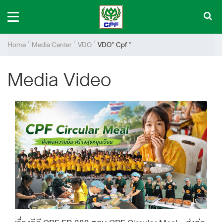
Home
Media Center
VDO
VDO" Cpf "
Media Video