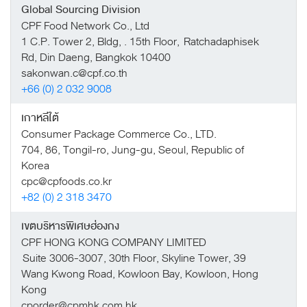
Global Sourcing Division
CPF Food Network Co., Ltd
1 C.P. Tower 2, Bldg, . 15th Floor, Ratchadaphisek
Rd, Din Daeng, Bangkok 10400
sakonwan.c@cpf.co.th
+66 (0) 2 032 9008
เกาหลีใต้
Consumer Package Commerce Co., LTD.
704, 86, Tongil-ro, Jung-gu, Seoul, Republic of
Korea
cpc@cpfoods.co.kr
+82 (0) 2 318 3470
เขตบริหารพิเศษฮ่องกง
CPF HONG KONG COMPANY LIMITED
Suite 3006-3007, 30th Floor, Skyline Tower, 39
Wang Kwong Road, Kowloon Bay, Kowloon, Hong
Kong
cporder@cpmhk.com.hk