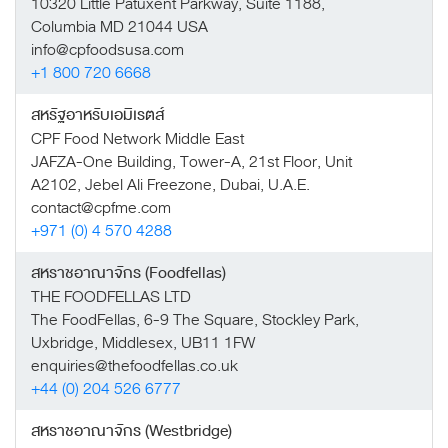
10320 Little Patuxent Parkway, Suite 1188,
Columbia MD 21044 USA
info@cpfoodsusa.com
+1 800 720 6668
สหรัฐอาหรับเอมิเรตส์
CPF Food Network Middle East
JAFZA-One Building, Tower-A, 21st Floor, Unit
A2102, Jebel Ali Freezone, Dubai, U.A.E.
contact@cpfme.com
+971 (0) 4 570 4288
สหราชอาณาจักร (Foodfellas)
THE FOODFELLAS LTD
The FoodFellas, 6-9 The Square, Stockley Park,
Uxbridge, Middlesex, UB11 1FW
enquiries@thefoodfellas.co.uk
+44 (0) 204 526 6777
สหราชอาณาจักร (Westbridge)