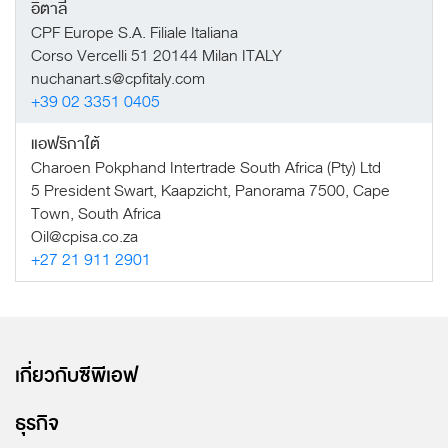
อิตาลี
CPF Europe S.A. Filiale Italiana
Corso Vercelli 51 20144 Milan ITALY
nuchanart.s@cpfitaly.com
+39 02 3351 0405
แอฟริกาใต้
Charoen Pokphand Intertrade South Africa (Pty) Ltd
5 President Swart, Kaapzicht, Panorama 7500, Cape
Town, South Africa
Oil@cpisa.co.za
+27 21 911 2901
เกี่ยวกับซีพีเอฟ
ธุรกิจ