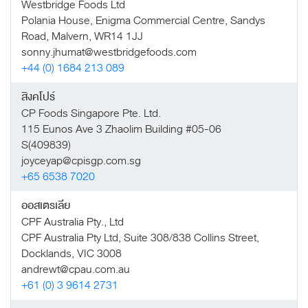
Westbridge Foods Ltd
Polania House, Enigma Commercial Centre, Sandys
Road, Malvern, WR14 1JJ
sonny.jhumat@westbridgefoods.com
+44 (0) 1684 213 089
สิงคโปร์
CP Foods Singapore Pte. Ltd.
115 Eunos Ave 3 Zhaolim Building #05-06
S(409839)
joyceyap@cpisgp.com.sg
+65 6538 7020
ออสเตรเลีย
CPF Australia Pty., Ltd
CPF Australia Pty Ltd, Suite 308/838 Collins Street,
Docklands, VIC 3008
andrewt@cpau.com.au
+61 (0) 3 9614 2731