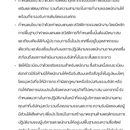
-
กำหนดนโยบายว่าด้วยการพัฒนาบุคลากรของบริษัท เพื่อเป็นการส่ง
เสริมและพัฒนาทักษะ รวมถึงความสามารถในการทำงานของพนักงานให้
พร้อมที่จะรองรับการเติบโตขององค์กร
-
กำหนดนโยบายว่าด้วยค่าตอบแทนและสวัสดิการของพนักงาน โดยมีหลัก
การพื้นฐานว่าค่าตอบแทนและสวัสดิการที่กำหนดขึ้นนั้นต้องมีเหมาะสม
และเทียบเคียงได้กับผู้ประกอบการอื่นในประเทศซึ่งอยู่ในอุตสาหกรรม
เดียวกัน และต้องเชื่อมโยงกับผลการปฏิบัติงานของพนักงานรายบุคคลซึ่ง
สะท้อนถึงผลการดำเนินงานของบริษัททั้งในระยะสั้นและระยะยาว
-
จัดให้มีระเบียบว่าด้วยจริยธรรมสำหรับพนักงาน ซึ่งส่วนหนึ่งของระเบียบ
ดังกล่าวมีข้อห้ามมิให้พนักงานให้หรือรับสินบนหรือสิ่งจูงใจในรูปแบบใดๆ
โดยมุ่งหวังที่จะให้มีการกระทำผิดกฎหมายหรือข้อบังคับของบริษัท หรือ
ก่อให้เกิดการผ่อนปรนในข้อตกลงทางธุรกิจที่ไม่เหมาะสม นอกจากนี้ ยัง
กำหนดแนวทางในการปฏิบัติงานในหน้าที่ของผู้บริหารและพนักงานตาม
คุณค่าที่บริษัทมุ่งหวัง รวมถึงจรรยาบรรณและภาระความรับผิดชอบต่อผู้
มีส่วนได้เสียต่างๆ เพื่อประโยชน์ในการสร้างมาตรฐานด้านพฤติกรรมการ
ปฏิบัติงานของผู้บริหารและพนักงานให้อยู่บนพื้นฐานของความซื่อสัตย์