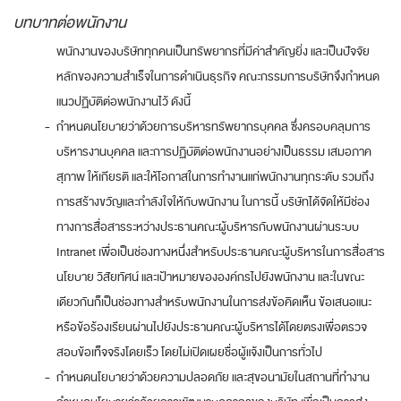
บทบาทต่อพนักงาน
พนักงานของบริษัททุกคนเป็นทรัพยากรที่มีค่าสำคัญยิ่ง และเป็นปัจจัย
หลักของความสำเร็จในการดำเนินธุรกิจ คณะกรรมการบริษัทจึงกำหนด
แนวปฏิบัติต่อพนักงานไว้ ดังนี้
-
กำหนดนโยบายว่าด้วยการบริหารทรัพยากรบุคคล ซึ่งครอบคลุมการ
บริหารงานบุคคล และการปฏิบัติต่อพนักงานอย่างเป็นธรรม เสมอภาค
สุภาพ ให้เกียรติ และให้โอกาสในการทำงานแก่พนักงานทุกระดับ รวมถึง
การสร้างขวัญและกำลังใจให้กับพนักงาน ในการนี้ บริษัทได้จัดให้มีช่อง
ทางการสื่อสารระหว่างประธานคณะผู้บริหารกับพนักงานผ่านระบบ
Intranet เพื่อเป็นช่องทางหนึ่งสำหรับประธานคณะผู้บริหารในการสื่อสาร
นโยบาย วิสัยทัศน์ และเป้าหมายขององค์กรไปยังพนักงาน และในขณะ
เดียวกันก็เป็นช่องทางสำหรับพนักงานในการส่งข้อคิดเห็น ข้อเสนอแนะ
หรือข้อร้องเรียนผ่านไปยังประธานคณะผู้บริหารได้โดยตรงเพื่อตรวจ
สอบข้อเท็จจริงโดยเร็ว โดยไม่เปิดเผยชื่อผู้แจ้งเป็นการทั่วไป
-
กำหนดนโยบายว่าด้วยความปลอดภัย และสุขอนามัยในสถานที่ทำงาน