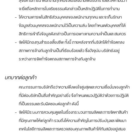
สุจริต ในการนี้ พนักงานทุกคนจะต้องลงนามเพื่อรับทราบและให้คำมั่นว่า
จะยึดถึอหลักการในจริยธรรมดังกล่าวเป็นหลักปฏิบัติในการทำงาน
-
ให้ความเคารพในสิทธิส่วนบุคคลของพนักงานทุกคน และจะเก็บรักษา
ข้อมูลส่วนบุคคลของพนักงานไว้เป็นความลับ โดยกำหนดตัวบุคคลที่ได้
สิทธิการเข้าถึงข้อมูลดังกล่าวเป็นการเฉพาะตามความจำเป็นและสมควร
-
จัดให้มีกองทุนสำรองเลี้ยงชีพ ทั้งนี้ ภายหลังจากที่บริษัทได้ทำข้อตกลง
สภาพการจ้างกับลูกจ้างเป็นที่เรียบร้อยแล้ว ซึ่งปัจจุบัน บริษัทยังอยู่
ระหว่างการจัดทำข้อตกลงสภาพการจ้างกับลูกจ้าง
บทบาทต่อลูกค้า
คณะกรรมการบริษัทถือว่าความพึงพอใจสูงสุดและความเชื่อมั่นของลูกค้า
ที่มีต่อบริษัทเป็นสิ่งสำคัญอย่างยิ่ง จึงกำหนดแนวปฏิบัติว่าด้วยการปฏิบัติ
ที่เป็นธรรมและรับผิดชอบต่อลูกค้า ดังนี้
-
จัดให้มีระบบการควบคุมดูแลในเรื่องกระบวนการผลิตและการจัดหาสินค้า
ที่มีคุณภาพให้แก่ลูกค้า รวมถึงให้ความสำคัญในการปรับปรุงและพัฒนา
เทคโนโลยีการผลิตและการตรวจสอบคุณภาพสินค้าให้ทันสมัยอยู่เสมอ