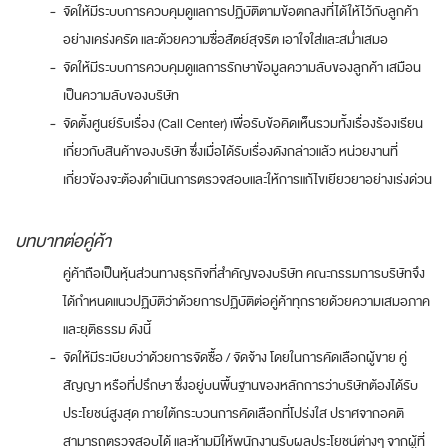
-
จัดให้มีระบบการควบคุมดูแลการปฏิบัติตามข้อตกลงที่ได้ให้ไว้กับลูกค้า
อย่างเคร่งครัด และด้วยความซื่อสัตย์สุจริต เอาใจใส่และสม่ำเสมอ
-
จัดให้มีระบบการควบคุมดูแลการรักษาข้อมูลความลับของลูกค้า เสมือน
เป็นความลับของบริษัท
-
จัดตั้งศูนย์รับเรื่อง (Call Center) เพื่อรับข้อคิดเห็นรวมทั้งเรื่องร้องเรียน
เกี่ยวกับสินค้าของบริษัท ซึ่งเมื่อได้รับเรื่องดังกล่าวแล้ว หน่วยงานที่
เกี่ยวข้องจะต้องดำเนินการตรวจสอบและให้การแก้ไขเยียวยาอย่างเร่งด่วน
บทบาทต่อคู่ค้า
คู่ค้าถือเป็นหุ้นส่วนทางธุรกิจที่สำคัญของบริษัท คณะกรรมการบริษัทจึง
ได้กำหนดแนวปฏิบัติว่าด้วยการปฏิบัติต่อคู่ค้าทุกรายด้วยความเสมอภาค
และยุติธรรม ดังนี้
-
จัดให้มีระเบียบว่าด้วยการจัดซื้อ / จัดจ้าง โดยในการคัดเลือกผู้ขาย คู่
สัญญา หรือที่ปรึกษา ซึ่งอยู่บนพื้นฐานของหลักการว่าบริษัทต้องได้รับ
ประโยชน์สูงสุด ภายใต้กระบวนการคัดเลือกที่โปร่งใส ปราศจากอคติ
สามารถตรวจสอบได้ และห้ามมิให้พนักงานรับผลประโยชน์ต่างๆ จากผู้ที่