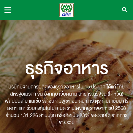
ธุรกิจอาหาร
บริษัทมีฐานการผลิตของธุรกิจอาหารใน 15 ประเทศ ได้แก่ ไทย
สหรัฐอเมริกา จีน อังกฤษ เวียดนาม สาธารณรัฐจีน (ไต้หวัน)
ฟิลิปปินส์ มาเลเซีย รัสเซีย กัมพูชา อินเดีย ลาว ตุรกี เบลเยียม ศรี
ลังกา และ ร่วมลงทุนในโปแลนด์ รายได้จากธุรกิจอาหารปี 2568
จำนวน 131,226 ล้านบาท หรือคิดเป็น 23% ของรายได้ จากการ
ขายรวม