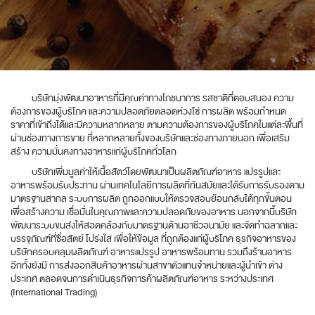
บริษัทมุ่งพัฒนาอาหารที่มีคุณค่าทางโภชนาการ รสชาติที่ตอบสนอง ความ
ต้องการของผู้บริโภค และความปลอดภัยตลอดห่วงโซ่ การผลิต พร้อมกำหนด
ราคาที่เข้าถึงได้และมีความหลากหลาย ตามความต้องการของผู้บริโภคในแต่ละพื้นที่
ผ่านช่องทางการขาย ที่หลากหลายทั้งของบริษัทและช่องทางภายนอก เพื่อเสริม
สร้าง ความมั่นคงทางอาหารแก่ผู้บริโภคทั่วโลก
บริษัทเพิ่มมูลค่าให้เนื้อสัตว์โดยพัฒนาเป็นผลิตภัณฑ์อาหาร แปรรูปและ
อาหารพร้อมรับประทาน ผ่านเทคโนโลยีการผลิตที่ทันสมัยและได้รับการรับรองตาม
มาตรฐานสากล ระบบการผลิต ถูกออกแบบให้ตรวจสอบย้อนกลับได้ทุกขั้นตอน
เพื่อสร้างความ เชื่อมั่นในคุณภาพและความปลอดภัยของอาหาร นอกจากนี้บริษัท
พัฒนาระบบขนส่งให้สอดคล้องกับมาตรฐานด้านอาชีวอนามัย และจัดทำฉลากและ
บรรจุภัณฑ์ที่ซื่อสัตย์ โปร่งใส เพื่อให้ข้อมูล ที่ถูกต้องแก่ผู้บริโภค ธุรกิจอาหารของ
บริษัทครอบคลุมผลิตภัณฑ์ อาหารแปรรูป อาหารพร้อมทาน รวมถึงร้านอาหาร
อีกทั้งยังมี การส่งออกสินค้าอาหารผ่านสาขาตัวแทนจำหน่ายและผู้นำเข้า ต่าง
ประเทศ ตลอดจนการดำเนินธุรกิจการค้าผลิตภัณฑ์อาหาร ระหว่างประเทศ
(International Trading)