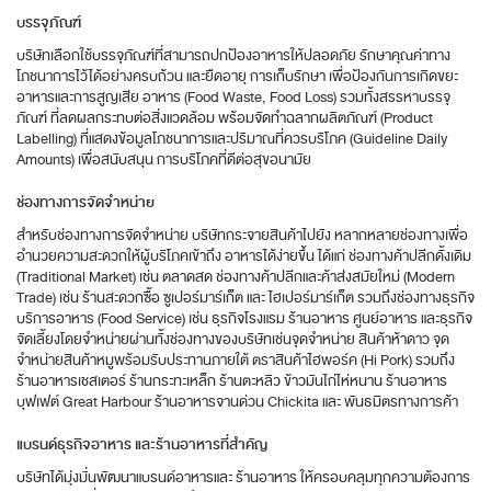
บรรจุภัณฑ์
บริษัทเลือกใช้บรรจุภัณฑ์ที่สามารถปกป้องอาหารให้ปลอดภัย รักษาคุณค่าทาง
โภชนาการไว้ได้อย่างครบถ้วน และยืดอายุ การเก็บรักษา เพื่อป้องกันการเกิดขยะ
อาหารและการสูญเสีย อาหาร (Food Waste, Food Loss) รวมทั้งสรรหาบรรจุ
ภัณฑ์ ที่ลดผลกระทบต่อสิ่งแวดล้อม พร้อมจัดทำฉลากผลิตภัณฑ์ (Product
Labelling) ที่แสดงข้อมูลโภชนาการและปริมาณที่ควรบริโภค (Guideline Daily
Amounts) เพื่อสนับสนุน การบริโภคที่ดีต่อสุขอนามัย
ช่องทางการจัดจำหน่าย
สำหรับช่องทางการจัดจำหน่าย บริษัทกระจายสินค้าไปยัง หลากหลายช่องทางเพื่อ
อำนวยความสะดวกให้ผู้บริโภคเข้าถึง อาหารได้ง่ายขึ้น ได้แก่ ช่องทางค้าปลีกดั้งเดิม
(Traditional Market) เช่น ตลาดสด ช่องทางค้าปลีกและค้าส่งสมัยใหม่ (Modern
Trade) เช่น ร้านสะดวกซื้อ ซูเปอร์มาร์เก็ต และ ไฮเปอร์มาร์เก็ต รวมถึงช่องทางธุรกิจ
บริการอาหาร (Food Service) เช่น ธุรกิจโรงแรม ร้านอาหาร ศูนย์อาหาร และธุรกิจ
จัดเลี้ยงโดยจำหน่ายผ่านทั้งช่องทางของบริษัทเช่นจุดจำหน่าย สินค้าห้าดาว จุด
จำหน่ายสินค้าหมูพร้อมรับประทานภายใต้ ตราสินค้าไฮพอร์ค (Hi Pork) รวมถึง
ร้านอาหารเชสเตอร์ ร้านกระทะเหล็ก ร้านตะหลิว ข้าวมันไก่ไห่หนาน ร้านอาหาร
บุฟเฟต์ Great Harbour ร้านอาหารจานด่วน Chickita และ พันธมิตรทางการค้า
แบรนด์ธุรกิจอาหาร และร้านอาหารที่สำคัญ
บริษัทได้มุ่งมั่นพัฒนาแบรนด์อาหารและ ร้านอาหาร ให้ครอบคลุมทุกความต้องการ