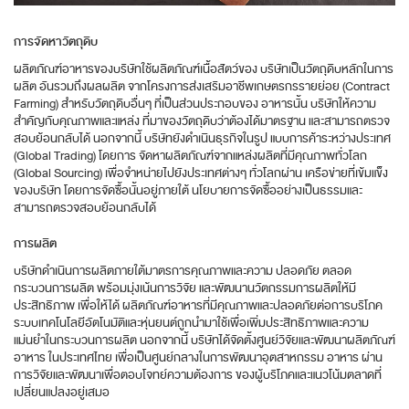
การจัดหาวัตถุดิบ
ผลิตภัณฑ์อาหารของบริษัทใช้ผลิตภัณฑ์เนื้อสัตว์ของ บริษัทเป็นวัตถุดิบหลักในการ
ผลิต อันรวมถึงผลผลิต จากโครงการส่งเสริมอาชีพเกษตรกรรายย่อย (Contract
Farming) สำหรับวัตถุดิบอื่นๆ ที่เป็นส่วนประกอบของ อาหารนั้น บริษัทให้ความ
สำคัญกับคุณภาพและแหล่ง ที่มาของวัตถุดิบว่าต้องได้มาตรฐาน และสามารถตรวจ
สอบย้อนกลับได้ นอกจากนี้ บริษัทยังดำเนินธุรกิจในรูป แบบการค้าระหว่างประเทศ
(Global Trading) โดยการ จัดหาผลิตภัณฑ์จากแหล่งผลิตที่มีคุณภาพทั่วโลก
(Global Sourcing) เพื่อจำหน่ายไปยังประเทศต่างๆ ทั่วโลกผ่าน เครือข่ายที่เข้มแข็ง
ของบริษัท โดยการจัดซื้อนั้นอยู่ภายใต้ นโยบายการจัดซื้ออย่างเป็นธรรมและ
สามารถตรวจสอบย้อนกลับได้
การผลิต
บริษัทดำเนินการผลิตภายใต้มาตรการคุณภาพและความ ปลอดภัย ตลอด
กระบวนการผลิต พร้อมมุ่งเน้นการวิจัย และพัฒนานวัตกรรมการผลิตให้มี
ประสิทธิภาพ เพื่อให้ได้ ผลิตภัณฑ์อาหารที่มีคุณภาพและปลอดภัยต่อการบริโภค
ระบบเทคโนโลยีอัตโนมัติและหุ่นยนต์ถูกนำมาใช้เพื่อเพิ่มประสิทธิภาพและความ
แม่นยำในกระบวนการผลิต นอกจากนี้ บริษัทได้จัดตั้งศูนย์วิจัยและพัฒนาผลิตภัณฑ์
อาหาร ในประเทศไทย เพื่อเป็นศูนย์กลางในการพัฒนาอุตสาหกรรม อาหาร ผ่าน
การวิจัยและพัฒนาเพื่อตอบโจทย์ความต้องการ ของผู้บริโภคและแนวโน้มตลาดที่
เปลี่ยนแปลงอยู่เสมอ