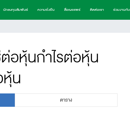
นักลงทุนสัมพันธ์
ความยั่งยืน
สื่อเผยแพร่
ติดต่อเรา
ร่วมงานกั
่อหุ้นกำไรต่อหุ้น
หุ้น
ตาราง