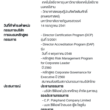
เทคโนโลยีอาหาร) มหาวิทยาลัยเทคโนโลยีราช
มงคลอีสาน
- วิทยาศาสตรดุษฎีบัณฑิตกิตติมศักดิ์
(เกษตรศาสตร์)
มหาวิทยาลัยราชภัฎนครสวรรค์
วันที่เข้าดำรงตำแหน่ง
14 กรกฎาคม 2541
กรรมการบริษัท
การอบรมหลักสูตร
- Director Certification Program (DCP)
กรรมการ
รุ่นที่ 5/2001
- Director Accreditation Program (DAP)
รุ่น
วันที่ 4 พฤษภาคม 2548
- หลักสูตร Risk Management Program
for Corporate Leader
ปี 2560
- หลักสูตร Corporate Governance for
Executive ปี 2560
สมาคมส่งเสริมสถาบันกรรมการบริษัทไทย
ประสบการณ์
ประธานกรรมการ
- บริษัท ซีพีเอฟ (ประเทศไทย) จำกัด (มหาชน)
รองประธานกรรมการ
- C.P. Pokphand Company Limited
- บมจ.ซีพีเอฟ โกลบอล ฟู้ด โซลูชั่น
กรรมการ