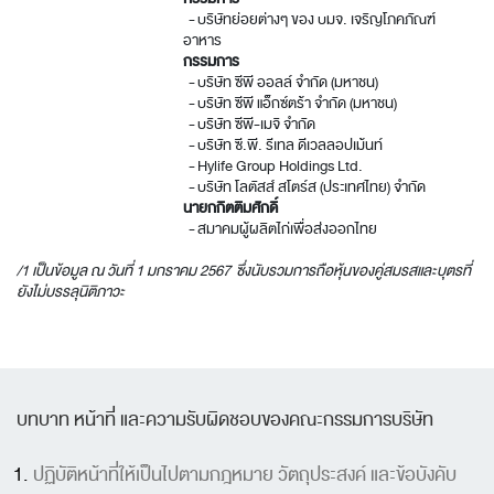
- บริษัทย่อยต่างๆ ของ บมจ. เจริญโภคภัณฑ์
อาหาร
กรรมการ
- บริษัท ซีพี ออลล์ จำกัด (มหาชน)
- บริษัท ซีพี แอ็กซ์ตร้า จำกัด (มหาชน)
- บริษัท ซีพี-เมจิ จำกัด
- บริษัท ซี.พี. รีเทล ดีเวลลอปเม้นท์
- Hylife Group Holdings Ltd.
- บริษัท โลตัสส์ สโตร์ส (ประเทศไทย) จำกัด
นายกกิตติมศักดิ์
- สมาคมผู้ผลิตไก่เพื่อส่งออกไทย
/1 เป็นข้อมูล ณ วันที่ 1 มกราคม 2567 ซึ่งนับรวมการถือหุ้นของคู่สมรสและบุตรที่
ยังไม่บรรลุนิติภาวะ
บทบาท หน้าที่ และความรับผิดชอบของคณะกรรมการบริษัท
ปฏิบัติหน้าที่ให้เป็นไปตามกฎหมาย วัตถุประสงค์ และข้อบังคับ