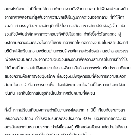
อย่างไรก็ตาม ในปีนี้ภายใต้ความท้าทายจากปัจจัยภายนอก ไม่เพียงแต่แรงกดดัน
จากราคาพลังงานที่สูงขึ้นจากความขัดแย้งในภูมิภาคตะวันออกกลาง ที่ทำให้ค่า
ขนส่ง ค่าบรรจุภัณฑ์ และวัตถุดิบที่ใช้ในการผลิตอาหารสัตว์ปรับตัวสูงขึ้น ยัง
รวมถึงปัจจัยสำคัญจากภาวะเศรษฐกิจที่ยังไม่สดใส กำลังซื้อทั่วโลกลดลง ผู้
บริโภคมีความระมัดระวังในการใช้จ่าย ที่อาจก่อให้เกิดภาวะเงินฝืดในหลายประเทศ
บริษัทฯได้เตรียมความพร้อมผ่านการบริหารจัดการห่วงโซ่อุปทานอย่างครบวงจร
เพื่อลดทอนผลกระทบจากความผันผวนและรักษาขีดความสามารถในการทำกำไร
ให้มั่นคงที่สุด รวมไปถึงแผนงานในการพัฒนาสินค้าอาหารพร้อมรับประทานที่ตอบ
สนองความต้องการของผู้บริโภค ซึ่งปัจจุบันมีพฤติกรรมที่ต้องการความสะดวก
สบายในการเข้าถึงอาหารมากขึ้น โดยได้ขยายงานในส่วนนี้ในหลายประเทศด้วย
เช่นกัน และเห็นโอกาสในธุรกิจนี้ในประเทศเวียดนามที่ชัดเจน
ทั้งนี้ หากเปรียบเทียบผลการดำเนินงานของไตรมาส 1 ปีนี้ เทียบกับระยะเวลา
เดียวกันของปีก่อน กำไรของบริษัทลดลงประมาณ 43% เนื่องจากเกิดภาวะเนื้อ
สุกรล้นตลาดในหลายประเทศ กำลังซื้อของผู้บริโภคอ่อนตัวลง แต่อย่างไรก็ตาม