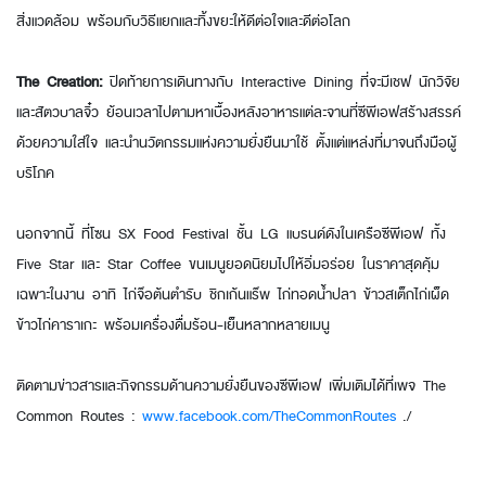
สิ่งแวดล้อม พร้อมกับวิธีแยกและทิ้งขยะให้ดีต่อใจและดีต่อโลก
The Creation:
ปิดท้ายการเดินทางกับ Interactive Dining ที่จะมีเชฟ นักวิจัย
และสัตวบาลจิ๋ว ย้อนเวลาไปตามหาเบื้องหลังอาหารแต่ละจานที่ซีพีเอฟสร้างสรรค์
ด้วยความใส่ใจ และนำนวัตกรรมแห่งความยั่งยืนมาใช้ ตั้งแต่แหล่งที่มาจนถึงมือผู้
บริโภค
นอกจากนี้ ที่โซน SX Food Festival ชั้น LG แบรนด์ดังในเครือซีพีเอฟ ทั้ง
Five Star และ Star Coffee ขนเมนูยอดนิยมไปให้อิ่มอร่อย ในราคาสุดคุ้ม
เฉพาะในงาน อาทิ ไก่จ๊อต้นตำรับ ชิกเก้นแร๊พ ไก่ทอดน้ำปลา ข้าวสเต็กไก่เผ็ด
ข้าวไก่คาราเกะ พร้อมเครื่องดื่มร้อน-เย็นหลากหลายเมนู
ติดตามข่าวสารและกิจกรรมด้านความยั่งยืนของซีพีเอฟ เพิ่มเติมได้ที่เพจ The
Common Routes :
www.facebook.com/TheCommonRoutes
./