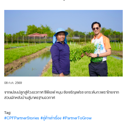
08 ก.ค. 2569
จากแปลงปลูกสู่ห้วงอวกาศ ซีพีเอฟ หนุน ชัยเจริญเฟรช ยกระดับกะเพราไทยจาก
สวนผักหลังบ้านสู่มาตรฐานอวกาศ
Tag:
#CPFPartnerStories
#คู่ค้าเล่าเรื่อง
#PartnerToGrow