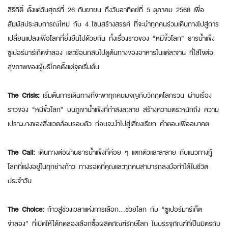
สิริกิติ์ ตั้งแต่วันศุกร์ที่ 26 กันยายน ถึงวันอาทิตย์ที่ 5 ตุลาคม 2568 เพื่อ
สัมผัสประสบการณ์ใหม่ กับ 4 โซนสร้างสรรค์ ที่จะนำทุกคนร่วมเดินทางไปสู่การ
เปลี่ยนแปลงเพื่อโลกที่ยั่งยืนไปด้วยกัน ทั้งเรื่องราวของ “หมีขั้วโลก” ธารน้ำแข็ง
ซูเปอร์มาร์เก็ตจำลอง และย้อนกลับไปดูต้นทางของอาหารในแต่ละจาน ที่ใส่ใจต่อ
สุขภาพของผู้บริโภคตั้งแต่จุดเริ่มต้น
The Crisis:
เริ่มต้นการเดินทางที่จะพาทุกคนผจญกับวิกฤตโลกรวน ผ่านเรื่อง
ราวของ “หมีขั้วโลก” บนภูเขาน้ำแข็งที่กำลังละลาย สร้างความตระหนักถึง ความ
เปราะบางของสิ่งแวดล้อมรอบตัว ก่อนจะนำไปสู่เสียงเรียก คำตอบเพื่ออนาคต
The Call:
เดินทางต่อผ่านธารน้ำแข็งที่ค่อย ๆ แตกตัวและละลาย กับแนวทางกู้
โลกที่แฝงอยู่ในทุกย่างก้าว ทางรอดที่คุณและทุกคนสามารถลงมือทำได้ในชีวิต
ประจำวัน
The Choice:
ก้าวสู่ช่วงเวลาแห่งการเลือก...ช่วยโลก กับ “ซูเปอร์มาร์เก็ต
จำลอง” ที่เปิดให้ได้ทดลองเลือกซื้อผลิตภัณฑ์รักษ์โลก ในบรรจุภัณฑ์ที่เป็นมิตรกับ