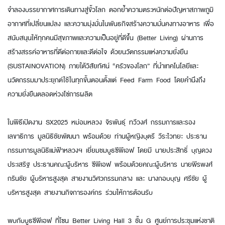
จำลองบรรยากาศการเดินทางสู่ขั้วโลก ตอกย้ำความตระหนักต่อปัญหาสภาพภูมิ
อากาศที่เปลี่ยนแปลง และความมุ่งมั่นในพันธกิจสร้างความมั่นคงทางอาหาร เพื่อ
สนับสนุนให้ทุกคนมีสุขภาพและความเป็นอยู่ที่ดีขึ้น (Better Living) ผ่านการ
สร้างสรรค์อาหารที่ดีต่อกายและดีต่อใจ ด้วยนวัตกรรมแห่งความยั่งยืน
(SUSTAINOVATION) ภายใต้วิสัยทัศน์ “ครัวของโลก” ที่นำเทคโนโลยีและ
นวัตกรรมมาประยุกต์ใช้ในทุกขั้นตอนตั้งแต่ Feed Farm Food โดยคำนึงถึง
ความยั่งยืนตลอดห่วงโซ่การผลิต
ในพิธีเปิดงาน SX2025 หม่อมหลวง จิรพันธุ์ ทวีวงศ์ กรรมการและรอง
เลขาธิการ มูลนิธิชัยพัฒนา พร้อมด้วย ท่านผู้หญิงบุตรี วีระไวทยะ ประธาน
กรรมการมูลนิธิแม่ฟ้าหลวงฯ เยี่ยมชมบูธซีพีเอฟ โดยมี นายประสิทธิ์ บุญดวง
ประเสริฐ ประธานคณะผู้บริหาร ซีพีเอฟ พร้อมด้วยคณะผู้บริหาร นายพีรพงศ์
กรินชัย ผู้บริหารสูงสุด สายงานวิศวกรรมกลาง และ นางกอบบุญ ศรีชัย ผู้
บริหารสูงสุด สายงานกิจการองค์กร ร่วมให้การต้อนรับ
พบกับบูธซีพีเอฟ ที่โซน Better Living Hall 3 ชั้น G ศูนย์การประชุมแห่งชาติ