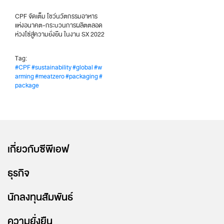
CPF จัดเต็ม โชว์นวัตกรรมอาหาร
แห่งอนาคต-กระบวนการผลิตตลอด
ห่วงโซ่สู่ความยั่งยืน ในงาน SX 2022
Tag:
#CPF
#sustainability
#global
#w
arming
#meatzero
#packaging
#
package
เกี่ยวกับซีพีเอฟ
ธุรกิจ
นักลงทุนสัมพันธ์
ความยั่งยืน