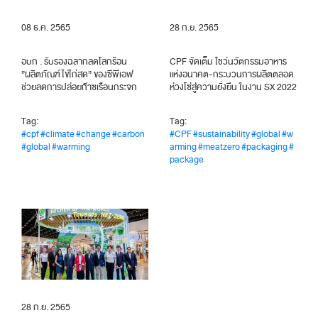
08 ธ.ค. 2565
28 ก.ย. 2565
อบก . รับรองฉลากลดโลกร้อน
CPF จัดเต็ม โชว์นวัตกรรมอาหาร
”ผลิตภัณฑ์ไข่ไก่สด” ของซีพีเอฟ
แห่งอนาคต-กระบวนการผลิตตลอด
ช่วยลดการปล่อยก๊าซเรือนกระจก
ห่วงโซ่สู่ความยั่งยืน ในงาน SX 2022
Tag:
Tag:
#cpf
#climate
#change
#carbon
#CPF
#sustainability
#global
#w
#global
#warming
arming
#meatzero
#packaging
#
package
28 ก.ย. 2565