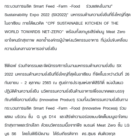
กระบวนการผลิต Smart Feed -Farm -Food ร่วมแสดงในงาน“
Sustainability Expo 2022 (SX2022)" มหกรรมด้านความยั่งยืนที่ยิ่งใหญ่ที่สุด
ในอาเซียน ภายใต้แนวคิด "CPF SUSTAINABLE KITCHEN OF THE
WORLD TOWARDS NET-ZERO" พร้อมทั้งยกบูธเสิร์ฟเมนู Meat Zero
เอาใจคนรักสุขภาพ ตอกย้ำองค์กรผู้นำแห่งนวัตกรรมอาหาร ที่มุ่งมั่นขับเคลื่อน
ความมั่นคงทางอาหารอย่างยั่งยืน
ซีพีเอฟ ร่วมกิจกรรมและจัดนิทรรศการในงานมหกรรมด้านความยั่งยืน SX
2022 มหกรรมด้านความยั่งยืนที่ยิ่งใหญ่ที่สุดในอาเซียน ที่จัดขึ้นระหว่างวันที่ 26
กันยายน - 2 ตุลาคม 2565 ณ ศูนย์การประชุมแห่งชาติสิริกิติ์ แบ่งปันแนว
ปฏิบัติด้านความยั่งยืน นวัตกรรมความยั่งยืนด้านอาหารเพื่ออนาคตและบรรจุ
ภัณฑ์เพื่อความยั่งยืน (Innovative Product) รวมทั้งนวัตกรรมความยั่งยืนทาง
กระบวนการผลิต Smart Feed -Farm -Food (Innovative Process) ร่วม
แสดง บริเวณ ชั้น G บูธ D14 และเสิร์ฟความอร่อยแบบจัดเต็มเมนูเอาใจคน
รักสุขภาพและรักษ์โลก ด้วยนวัตกรรมเนื้อจากพืช แบรนด์ Meat Zero ชั้น LG
บูธ S6 โดยในพิธีเปิดงาน ได้รับเกียรติจาก ดร.สุเมธ ตันติเวชกุล