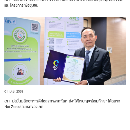
และ โครงการเพื่อชุมชน
01 เม.ย. 2569
CPF มุ่งมั่นผลิตอาหารดีต่อสุขภาพและโลก ส่ง"ไข่ไก่เบญจาโอเมก้า 3" ได้ฉลาก
Net Zero รายแรกของโลก