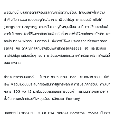
พร้อมกันนี้ ยังมีการจัดแสดงบรรจุภัณฑ์เพื่อความยั่งยืน โดยบริษัทฯให้ความ
สำคัญกับการออกแบบบรรจุภัณฑ์อาหาร เพื่อนำไปสู่การกระบวนรีไซเคิลได้
(Design for Recycling) ตามหลักเศรษฐกิจหมุนเวียน อาทิ การใช้บรรจุภัณฑ์
จากโมโนพลาสติกที่ใช้พลาสติกชนิดเดียวกันทั้งหมดเพื่อให้ง่ายต่อการรีไซเคิล และ
ลดปริมาณขยะฝังกลบ นอกจากนี้ ซีพีเอฟได้พัฒนาบรรจุภัณฑ์จากพลาสติก
รีไซเคิล เช่น ถาดไข่ไก่สดที่มีสัดส่วนพลาสติกรีไซเคิลร้อยละ 80 และส่งเสริม
การใช้วัสดุทางเลือกอื่นๆ เช่น การใช้บรรจุภัณฑ์กระดาษสำหรับถาดไข่ไก่สดพรีเมี่
ยมบางขนาด
สำหรับกิจกรรมบนเวที ในวันที่ 30 กันยายน เวลา 13.00-13.30 น. ซีพี
เอฟ จะร่วมแบ่งปันประสบการณ์เส้นทางสู่การผลิตและการบริโภคที่ยั่งยืน ตามเป้า
หมาย SDG ข้อ 12 มุ่งส่งมอบผลิตภัณฑ์คาร์บอนต่ำ และเน้นการจัดหาอย่าง
ยั่งยืน ตามหลักเศรษฐกิจหมุนเวียน (Circular Economy)
นอกจากนี้ บริเวณ ชั้น G บูธ D14 จัดแสดง Innovative Process เป็นการ