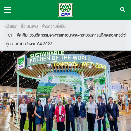
หน้าแรก
สื่อเผยแพร่
ข่าวความยั่งยืน
CPF จัดเต็ม โชว์นวัตกรรมอาหารแห่งอนาคต-กระบวนการผลิตตลอดห่วงโซ่
สู่ความยั่งยืน ในงาน SX 2022