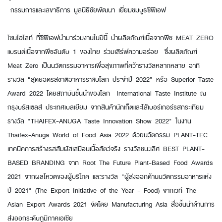
กรรมการและเลขาธิการ มูลนิธิชัยพัฒนา เยี่ยมชมบูธซีพีเอฟ
โซนไฮไลท์ ที่ซีพีเอฟนำมาร่วมงานในปีนี้ นำผลิตภัณฑ์เนื้อจากพืช MEAT ZERO
แบรนด์เนื้อจากพืชอันดับ 1 ของไทย ร่วมเสิร์ฟความอร่อย ซึ่งผลิตภัณฑ์
Meat Zero เป็นนวัตกรรมอาหารเพื่อสุขภาพที่คว้ารางวัลหลากหลาย อาทิ
รางวัล “สุดยอดรสชาติอาหารระดับโลก ประจำปี 2022” หรือ Superior Taste
Award 2022 โดยสถาบันชั้นนำของโลก International Taste Institute ณ
กรุงบรัสเซลส์ ประเทศเบลเยียม จากสินค้านักเก็ตและไส้เบอร์เกอร์รสกระเทียม
รางวัล "THAIFEX-ANUGA Taste Innovation Show 2022" ในงาน
Thaifex-Anuga World of Food Asia 2022 ด้วยนวัตกรรม PLANT-TEC
เทคนิคการสร้างรสสัมผัสเสมือนเนื้อสัตว์จริง รางวัลชนะเลิศ BEST PLANT-
BASED BRANDING จาก Root The Future Plant-Based Food Awards
2021 จากผลโหวตของผู้บริโภค และรางวัล "ผู้ส่งออกด้านนวัตกรรมอาหารแห่ง
ปี 2021" (The Export Initiative of the Year - Food) จากเวที The
Asian Export Awards 2021 จัดโดย Manufacturing Asia สื่อชั้นนำด้านการ
ส่งออกระดับภูมิภาคเอเชีย