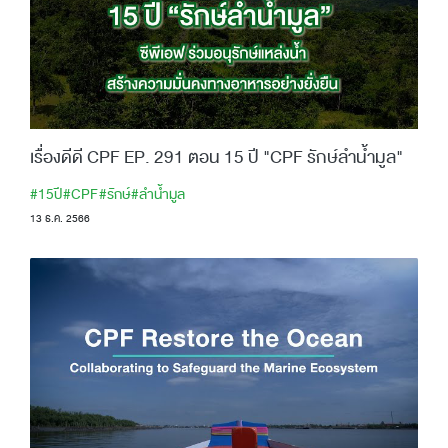
เรื่องดีดี CPF EP. 291 ตอน 15 ปี "CPF รักษ์ลำน้ำมูล"
#15ปี
#CPF
#รักษ์
#ลำน้ำมูล
13 ธ.ค. 2566