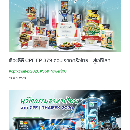
เรื่องดีดี CPF EP.379 ตอน จากครัวไทย…สู่เวทีโลก
#cpfxthaifex2026
#SoftPowerไทย
09 มิ.ย. 2569