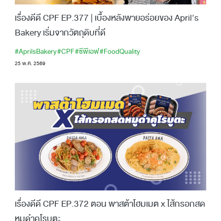
เรื่องดีดี CPF EP.377 | เบื้องหลังพายอร่อยของ April’s
Bakery เริ่มจากวัตถุดิบที่ดี
#AprilsBakery
#CPF
#ซีพีเอฟ
#FoodQuality
25 พ.ค. 2569
เรื่องดีดี CPF EP.372 ตอน พาสต้าโฮมเมต x ไส้กรอกสด
หมูดำคูโรบูตะ