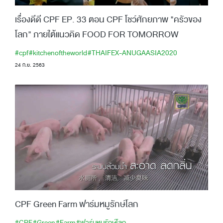
เรื่องดีดี CPF EP. 33 ตอน CPF โชว์ศักยภาพ "ครัวของ
โลก" ภายใต้แนวคิด FOOD FOR TOMORROW
#cpf
#kitchenoftheworld
#THAIFEX-ANUGAASIA2020
24 ก.ย. 2563
CPF Green Farm ฟาร์มหมูรักษ์โลก
#CPF
#Green
#Farm
#ฟาร์มหมูรักษ์โลก