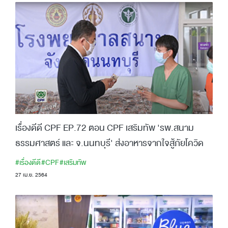
เรื่องดีดี CPF EP.72 ตอน CPF เสริมทัพ 'รพ.สนาม
ธรรมศาสตร์ และ จ.นนทบุรี' ส่งอาหารจากใจสู้ภัยโควิด
#เรื่องดีดี
#CPF
#เสริมทัพ
27 เม.ย. 2564